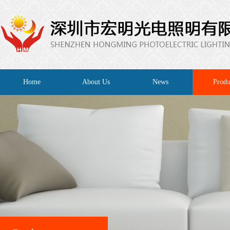
Home
About Us
News
Produ