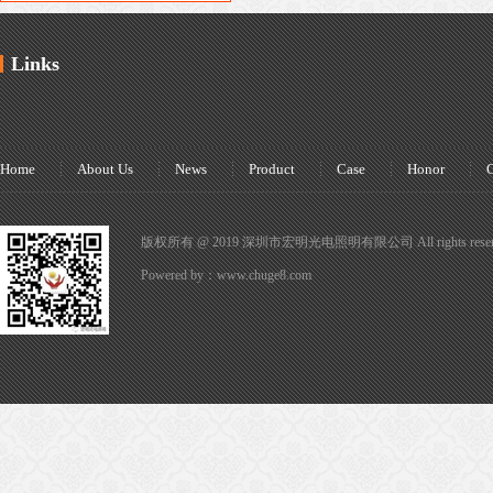
Links
Home
About Us
News
Product
Case
Honor
C
版权所有 @ 2019 深圳市宏明光电照明有限公司 All rights reser
Powered by：
www.chuge8.com