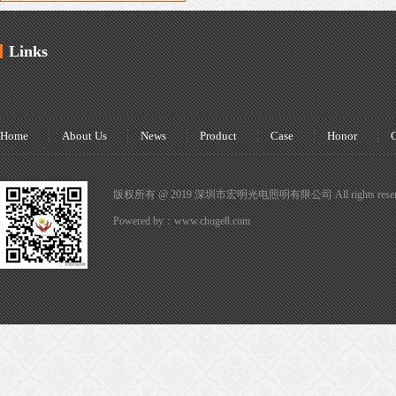
Links
Home
About Us
News
Product
Case
Honor
C
版权所有 @ 2019 深圳市宏明光电照明有限公司 All rights reser
Powered by：
www.chuge8.com