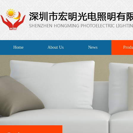
Home
About Us
News
Produ