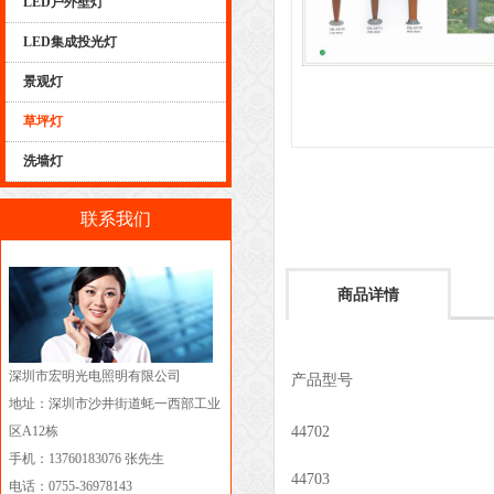
LED户外壁灯
LED集成投光灯
景观灯
草坪灯
洗墙灯
联系我们
商品详情
深圳市宏明光电照明有限公司
产品型号
地址：深圳市沙井街道蚝一西部工业
区A12栋
44702
手机：13760183076 张先生
44703
电话：0755-36978143